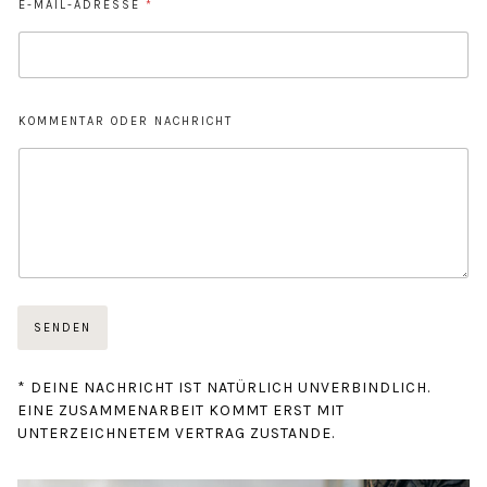
E-MAIL-ADRESSE
*
O
KOMMENTAR ODER NACHRICHT
D
E
R
N
A
M
E
N
A
M
SENDEN
E
* DEINE NACHRICHT IST NATÜRLICH UNVERBINDLICH.
EINE ZUSAMMENARBEIT KOMMT ERST MIT
UNTERZEICHNETEM VERTRAG ZUSTANDE.